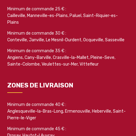
Minimum de commande 25 € :
Cailleville
,
Manneville-es-Plains
,
Paluel
,
Saint-Riquier-es-
Plains
Minimum de commande 30 € :
Conteville
,
Janville
,
Le Mesnil-Durdent
,
Ocqueville
,
Sasseville
Minimum de commande 35 € :
Angiens
,
Cany-Barville
,
Crasville-la-Mallet
,
Pleine-Seve
,
Sainte-Colombe
,
Veulettes-sur-Mer
,
Vittefleur
ZONES DE LIVRAISON
Minimum de commande 40 € :
Anglesqueville-la-Bras-Long
,
Ermenouville
,
Heberville
,
Saint-
Pierre-le-Viger
Minimum de commande 45 € :
Drosay
,
Hautot-l Auvray