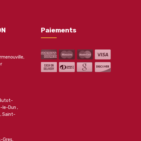
ON
Paiements
rmenouville
,
er
Butot-
e-le-Dun
,
n
,
Saint-
es-Gres
,