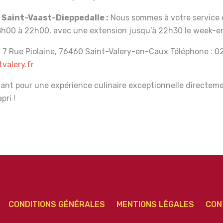
 Saint-Vaast-Dieppedalle :
Nous sommes à votre service 
8h00 à 22h00, avec une extension jusqu’à 22h30 le week-e
 7 Rue Piolaine, 76460 Saint-Valery-en-Caux Téléphone : 02
valery.fr
t pour une expérience culinaire exceptionnelle directeme
pri !
CONDITIONS GÉNÉRALES
MENTIONS LÉGALES
CON