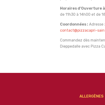
Horaires d’Ouverture à
de 11h30 à 14h00 et de 1
Coordonnées :
Adresse :
contact@pizzacapri-saint
Commandez dès maintenan
Dieppedalle avec Pizza Ca
ALLERGÈNES