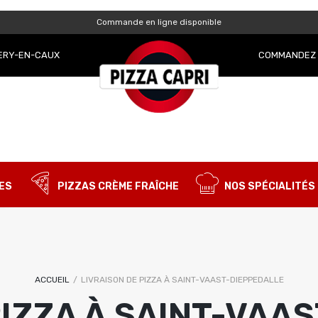
Commande en ligne disponible
OBLIGATOIRE
MOT DE PASSE
*
LERY-EN-CAUX
COMMANDEZ 
SE CONNECTER
SE SOUVENIR DE MOI
Mot de passe perdu ?
ES
PIZZAS CRÈME FRAÎCHE
NOS SPÉCIALITÉS
ACCUEIL
/
LIVRAISON DE PIZZA À SAINT-VAAST-DIEPPEDALLE
PIZZA À SAINT-VAA