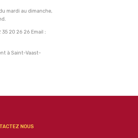
du mardi au dimanche,
nd.
 35 20 26 26 Email :
nt à Saint-Vaast-
TACTEZ NOUS