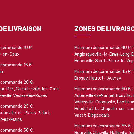
DE LIVRAISON
ZONES DE LIVRAIS
 commande 10 € :
Minimum de commande 40 € :
y-en-Caux
Anglesqueville-la-Bras-Long
,
E
Heberville
,
Saint-Pierre-le-Vig
 commande 15 € :
in
Minimum de commande 45 € :
Drosay
,
Hautot-l Auvray
 commande 20 € :
sur-Mer
,
Gueutteville-les-Gres
Minimum de commande 50 € :
Neville
,
Veules-les-Roses
Auberville-la-Manuel
,
Bosville
,
Venesville
,
Canouville
,
Fontain
 commande 25 € :
Houdetot
,
La Chapelle-sur-Du
nneville-es-Plains
,
Paluel
,
Vaast-Dieppedalle
r-es-Plains
Minimum de commande 55 € :
 commande 30 € :
Bourville
,
Clasville
,
Malleville-l