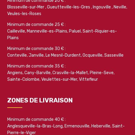
Minimum de commande 20 € :
Blosseville-sur-Mer
,
Gueutteville-les-Gres
,
Ingouville
,
Neville
,
Veules-les-Roses
Minimum de commande 25 € :
Cailleville
,
Manneville-es-Plains
,
Paluel
,
Saint-Riquier-es-
Plains
Minimum de commande 30 € :
Conteville
,
Janville
,
Le Mesnil-Durdent
,
Ocqueville
,
Sasseville
Minimum de commande 35 € :
Angiens
,
Cany-Barville
,
Crasville-la-Mallet
,
Pleine-Seve
,
Sainte-Colombe
,
Veulettes-sur-Mer
,
Vittefleur
ZONES DE LIVRAISON
Minimum de commande 40 € :
Anglesqueville-la-Bras-Long
,
Ermenouville
,
Heberville
,
Saint-
Pierre-le-Viger