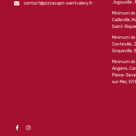
,
Ingouville
,
contact@pizzacapri-saintvalery.fr
Minimum de
Cailleville
,
Ma
Saint-Riquie
Minimum de
Conteville
,
J
Ocqueville
,
S
Minimum de
Angiens
,
Can
Pleine-Seve
sur-Mer
,
Vitt