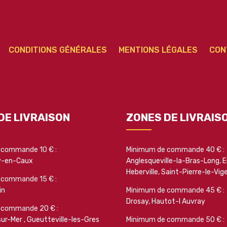
CONDITIONS GÉNÉRALES
MENTIONS LÉGALES
CON
DE LIVRAISON
ZONES DE LIVRAIS
 commande 10 € :
Minimum de commande 40 € :
y-en-Caux
Anglesqueville-la-Bras-Long
,
E
Heberville
,
Saint-Pierre-le-Vig
 commande 15 € :
in
Minimum de commande 45 € :
Drosay
,
Hautot-l Auvray
 commande 20 € :
sur-Mer
,
Gueutteville-les-Gres
Minimum de commande 50 € :