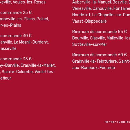
Neville
,
Veules-les-Roses
Auberville-la-Manuel
,
Bosville
,
Venesville
,
Canouville
,
Fontain
 commande 25 € :
Houdetot
,
La Chapelle-sur-Du
nneville-es-Plains
,
Paluel
,
Vaast-Dieppedalle
r-es-Plains
Minimum de commande 55 € :
 commande 30 € :
Bourville
,
Clasville
,
Malleville-l
anville
,
Le Mesnil-Durdent
,
Sotteville-sur-Mer
asseville
Minimum de commande 60 € :
 commande 35 € :
Grainville-la-Teinturiere
,
Saint
y-Barville
,
Crasville-la-Mallet
,
aux-Buneaux
,
Fécamp
,
Sainte-Colombe
,
Veulettes-
efleur
Mentions Légales