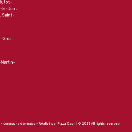
Butot-
e-le-Dun
,
n
,
Saint-
es-Gres
,
-Martin-
-
- Réalisé par Pizza Capri | © 2023 All rights reserved!
Conditions Générales