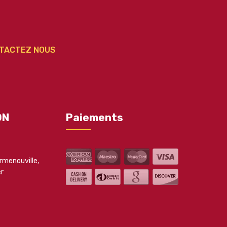
TACTEZ NOUS
ON
Paiements
rmenouville
,
er