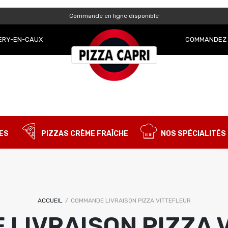
Commande en ligne disponible
OBLIGATOIRE
MOT DE PASSE
*
LERY-EN-CAUX
COMMANDEZ 
SE CONNECTER
SE SOUVENIR DE MOI
Mot de passe perdu ?
ES
PIZZAS CRÈME FRAÎCHE
NOS SPÉCIALITÉS
ACCUEIL
/
COMMANDE LIVRAISON PIZZA VITTEFLEUR
LIVRAISON PIZZA 