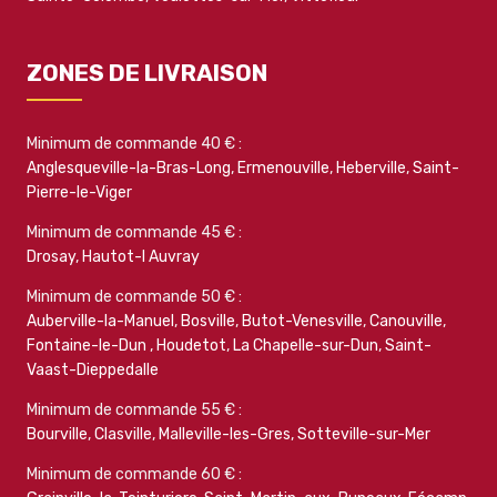
ZONES DE LIVRAISON
Minimum de commande 40 € :
Anglesqueville-la-Bras-Long
,
Ermenouville
,
Heberville
,
Saint-
Pierre-le-Viger
Minimum de commande 45 € :
Drosay
,
Hautot-l Auvray
Minimum de commande 50 € :
Auberville-la-Manuel
,
Bosville
,
Butot-Venesville
,
Canouville
,
Fontaine-le-Dun
,
Houdetot
,
La Chapelle-sur-Dun
,
Saint-
Vaast-Dieppedalle
Minimum de commande 55 € :
Bourville
,
Clasville
,
Malleville-les-Gres
,
Sotteville-sur-Mer
Minimum de commande 60 € :