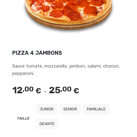
PIZZA 4 JAMBONS
Sauce tomate, mozzarella, jambon, salami, chorizo,
pepperoni.
12
25
,00
,00
€
€
Plage
–
de
prix :
JUNIOR
SENIOR
FAMILIALE
12,00 €
TAILLE
à
GEANTE
25,00 €