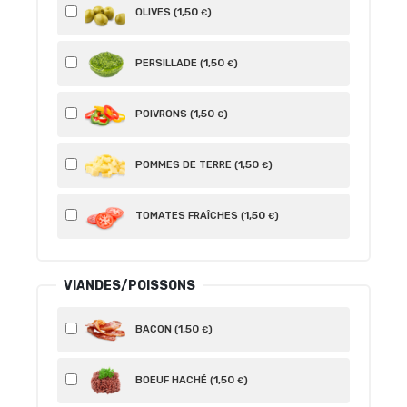
1
,50
OLIVES (
)
€
1
,50
PERSILLADE (
)
€
1
,50
POIVRONS (
)
€
1
,50
POMMES DE TERRE (
)
€
1
,50
TOMATES FRAÎCHES (
)
€
VIANDES/POISSONS
1
,50
BACON (
)
€
1
,50
BOEUF HACHÉ (
)
€