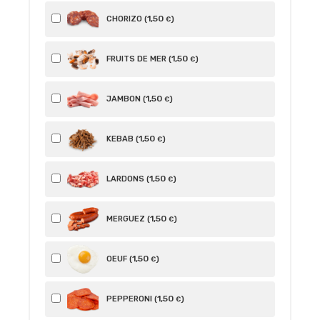
1
,50
CHORIZO (
)
€
1
,50
FRUITS DE MER (
)
€
1
,50
JAMBON (
)
€
1
,50
KEBAB (
)
€
1
,50
LARDONS (
)
€
1
,50
MERGUEZ (
)
€
1
,50
OEUF (
)
€
1
,50
PEPPERONI (
)
€