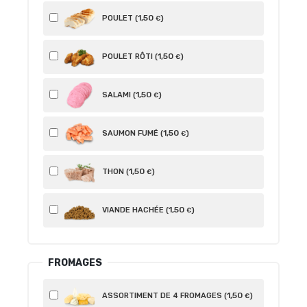
1
,50
POULET (
)
€
1
,50
POULET RÔTI (
)
€
1
,50
SALAMI (
)
€
1
,50
SAUMON FUMÉ (
)
€
1
,50
THON (
)
€
1
,50
VIANDE HACHÉE (
)
€
FROMAGES
1
,50
ASSORTIMENT DE 4 FROMAGES (
)
€