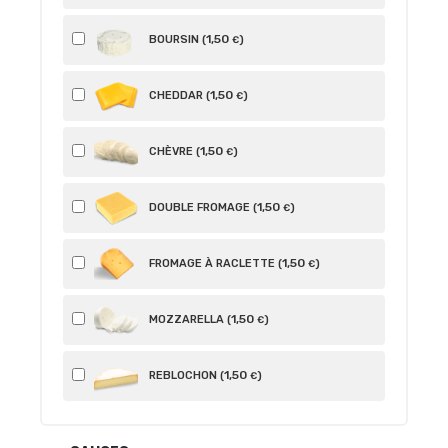
1
,50
BOURSIN (
)
€
1
,50
CHEDDAR (
)
€
1
,50
CHÈVRE (
)
€
1
,50
DOUBLE FROMAGE (
)
€
1
,50
FROMAGE À RACLETTE (
)
€
1
,50
MOZZARELLA (
)
€
1
,50
REBLOCHON (
)
€