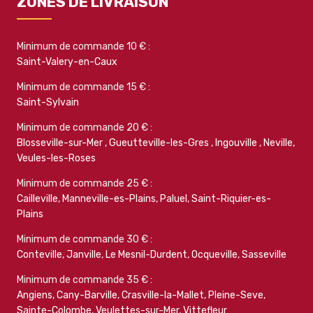
ZONES DE LIVRAISON
Minimum de commande 10 € :
Saint-Valery-en-Caux
Minimum de commande 15 € :
Saint-Sylvain
Minimum de commande 20 € :
Blosseville-sur-Mer
,
Gueutteville-les-Gres
,
Ingouville
,
Neville
,
Veules-les-Roses
Minimum de commande 25 € :
Cailleville
,
Manneville-es-Plains
,
Paluel
,
Saint-Riquier-es-
Plains
Minimum de commande 30 € :
Conteville
,
Janville
,
Le Mesnil-Durdent
,
Ocqueville
,
Sasseville
Minimum de commande 35 € :
Angiens
,
Cany-Barville
,
Crasville-la-Mallet
,
Pleine-Seve
,
Sainte-Colombe
,
Veulettes-sur-Mer
,
Vittefleur