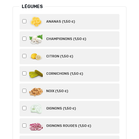
LÉGUMES
1
,50
ANANAS (
)
€
1
,50
CHAMPIGNONS (
)
€
1
,50
CITRON (
)
€
1
,50
CORNICHONS (
)
€
1
,50
NOIX (
)
€
1
,50
OIGNONS (
)
€
1
,50
OIGNONS ROUGES (
)
€